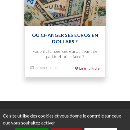
OÙ CHANGER SES EUROS EN
DOLLARS ?
Faut-il changer ses euros avant de
partir et où le faire ?
27 Août 2016
Lire l'article
Ce site utilise des cookies et vous donne le contrôle sur ceux
Copyright © 2026 Visiting Washington.
que vous souhaitez activer
Tous droits réservés.
Mentions légales
.