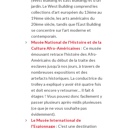
(West Building et East Building) et d’un
jardin. Le West Building comprend les
collections d'art européen du 13ème au
19ème siècle, les arts américains du
20ème siècle, tandis que l’East Building
se concentre sur l'art moderne et
contemporain.
Musée National de l'Histoire et de la
Culture Afro-Américaines
: Ce musée
émouvant retrace l'histoire des Afro-
Américains du début de la traite des
esclaves jusqu'à nos jours, à travers de
nombreuses expositions et des
artefacts historiques. La conductrice du
trolley a expliqué y avoir été quatre fois
et doit encore y retourner… Il fait 6
étages ! Vous pouvez donc facilement y
passer plusieurs après-midis pluvieuses
(ce que je ne vous souhaite pas
évidemment).
Le Musée International de
l'Espionnage
: C'est une destination