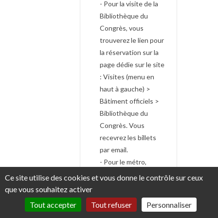
- Pour la visite de la
Bibliothèque du
Congrès, vous
trouverez le lien pour
la réservation sur la
page dédie sur le site
: Visites (menu en
haut à gauche) >
Bâtiment officiels >
Bibliothèque du
Congrès. Vous
recevrez les billets
par email.
- Pour le métro,
l'achat de la SmarTrip
Ce site utilise des cookies et vous donne le contrôle sur ceux
Card et le
que vous souhaitez activer
chargement du pass
Tout accepter
Tout refuser
Personnaliser
(si vous le souhaitez)