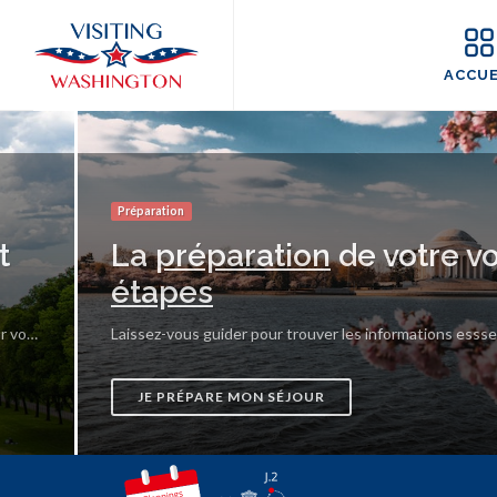
Panneau de gestion des cookies
ACCUE
Préparation
t
La
préparation
de votre v
étapes
Documents, règlementations, infomations... retrouvez les informations utiles pour votre séjour.
JE PRÉPARE MON SÉJOUR