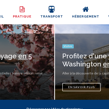
IL
PRATIQUE
TRANSPORT
HÉBERGEMENT
Visites
oyage
en 5
Profitez d'une
Washington
e
Laissez-vous guider pour trouver les informations esssentielles à votre séjour : venir, circuler, se loger, visiter et sortir à Washington.
EN SAVOIR PLUS
Découvrez nos idées de plannings :