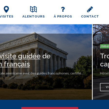
VISITES
ALENTOURS
À PROPOS
CONTACT
Hébe
visite guidée
de
Tr
n français
ca
Aller à la découverte de la capitale américaine avec des guides francophones, certifiés par la ville.
Hôtels
V