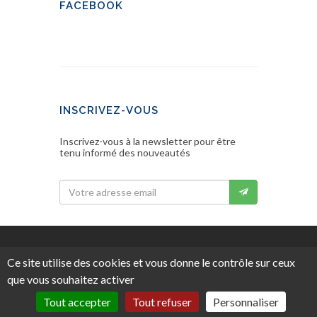
FACEBOOK
INSCRIVEZ-VOUS
Inscrivez-vous à la newsletter pour être
tenu informé des nouveautés
Ce site utilise des cookies et vous donne le contrôle sur ceux
Copyright © 2026 Visiting Washington.
que vous souhaitez activer
Tous droits réservés.
Mentions légales
.
Tout accepter
Tout refuser
Personnaliser