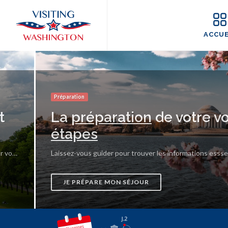
Panneau de gestion des cookies
ACCUE
Préparation
t
La
préparation
de votre v
étapes
Documents, règlementations, infomations... retrouvez les informations utiles pour votre séjour.
JE PRÉPARE MON SÉJOUR