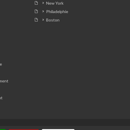
New York
Philadelphie
Boston
e
ement
nt