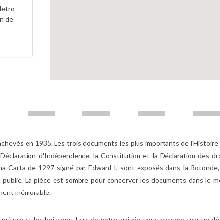
Metro
in de
achevés en 1935. Les trois documents les plus importants de l'Histoire
claration d'Indépendence, la Constitution et la Déclaration des droi
agna Carta de 1297 signé par Edward I, sont exposés dans la Rotonde,
public. La pièce est sombre pour concerver les documents dans le mei
oment mémorable.
urriture et les boissons. Lors de votre arrivée, vous passerez par un d