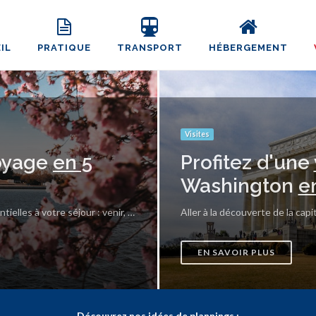
IL
PRATIQUE
TRANSPORT
HÉBERGEMENT
Visites
oyage
en 5
Profitez d'une
Washington
e
Laissez-vous guider pour trouver les informations esssentielles à votre séjour : venir, circuler, se loger, visiter et sortir à Washington.
EN SAVOIR PLUS
Découvrez nos idées de plannings :