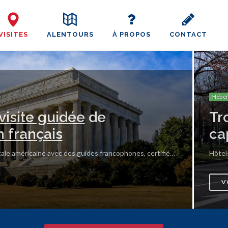
VISITES
ALENTOURS
À PROPOS
CONTACT
Hébe
visite guidée
de
Tr
n français
ca
Aller à la découverte de la capitale américaine avec des guides francophones, certifiés par la ville.
Hôtels
V